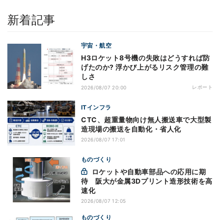
新着記事
宇宙・航空
H3ロケット8号機の失敗はどうすれば防
げたのか? 浮かび上がるリスク管理の難
しさ
レポート
2026/08/07 20:00
ITインフラ
CTC、超重量物向け無人搬送車で大型製
造現場の搬送を自動化・省人化
2026/08/07 17:01
ものづくり
ロケットや自動車部品への応用に期
待 阪大が金属3Dプリント造形技術を高
速化
2026/08/07 12:05
ものづくり