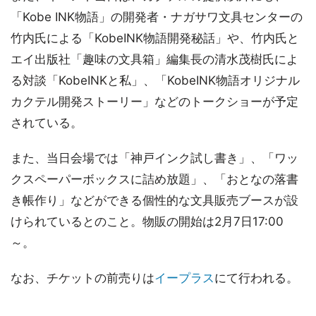
「Kobe INK物語」の開発者・ナガサワ文具センターの
竹内氏による「KobeINK物語開発秘話」や、竹内氏と
エイ出版社「趣味の文具箱」編集長の清水茂樹氏によ
る対談「KobeINKと私」、「KobeINK物語オリジナル
カクテル開発ストーリー」などのトークショーが予定
されている。
また、当日会場では「神戸インク試し書き」、「ワッ
クスペーパーボックスに詰め放題」、「おとなの落書
き帳作り」などができる個性的な文具販売ブースが設
けられているとのこと。物販の開始は2月7日17:00
～。
なお、チケットの前売りは
イープラス
にて行われる。