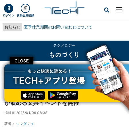
ログイン
新規会員登録
お知らせ
夏季休業期間のお問い合わせについて
テクノロジー
ものづくり
CLOSE
TECH+
テクノロジー
ものづくり
東京都・表参道で万年筆のインク風カクテルが飲める文具イベントを開催
東京都・表参道で万年筆のインク風カクテル
が飲める文具イベントを開催
掲載日
2015/01/09 08:38
著者：
シマダマヨ