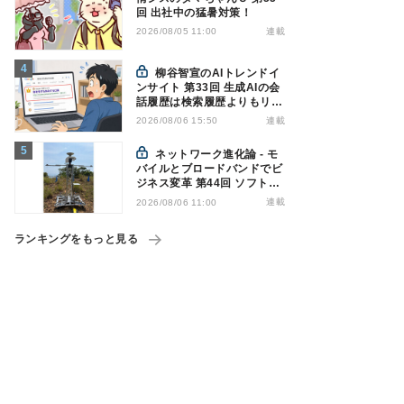
回 出社中の猛暑対策！
連載
2026/08/05 11:00
柳谷智宣のAIトレンドイ
ンサイト 第33回 生成AIの会
話履歴は検索履歴よりもリス
キー？今のうちに情報漏洩対
連載
2026/08/06 15:50
策を万全にしておこう
ネットワーク進化論 - モ
バイルとブロードバンドでビ
ジネス変革 第44回 ソフトバ
ンクが「HAPS」のプレ商用
連載
2026/08/06 11:00
サービス開始を表明、本格的
な商用展開のめどは
ランキングをもっと見る