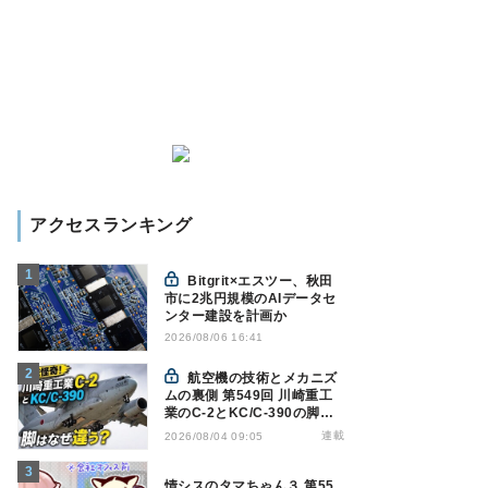
アクセスランキング
Bitgrit×エスツー、秋田
市に2兆円規模のAIデータセ
ンター建設を計画か
2026/08/06 16:41
航空機の技術とメカニズ
ムの裏側 第549回 川崎重工
業のC-2とKC/C-390の脚は
なぜ違う? - 降着装置は複雑
連載
2026/08/04 09:05
怪奇(5)|軍用輸送機(10)
情シスのタマちゃん３ 第55