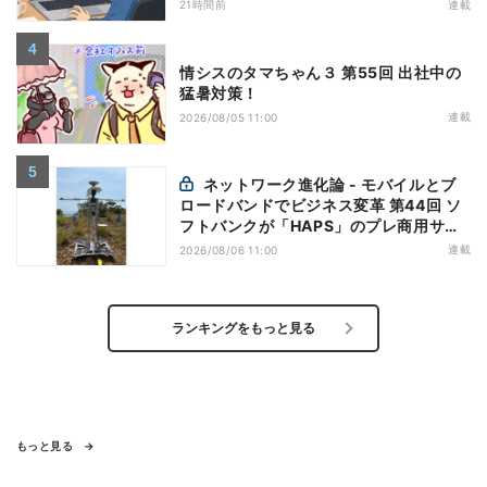
万全にしておこう
21時間前
連載
情シスのタマちゃん３ 第55回 出社中の
猛暑対策！
連載
2026/08/05 11:00
ネットワーク進化論 - モバイルとブ
ロードバンドでビジネス変革 第44回 ソ
フトバンクが「HAPS」のプレ商用サー
ビス開始を表明、本格的な商用展開のめ
連載
2026/08/06 11:00
どは
ランキングをもっと見る
もっと見る