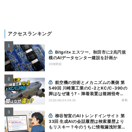
アクセスランキング
Bitgrit×エスツー、秋田市に2兆円規
模のAIデータセンター建設を計画か
20時間前
航空機の技術とメカニズムの裏側 第
549回 川崎重工業のC-2とKC/C-390の
脚はなぜ違う? - 降着装置は複雑怪奇
(5)|軍用輸送機(10)
連載
2026/08/04 09:05
柳谷智宣のAIトレンドインサイト 第
33回 生成AIの会話履歴は検索履歴より
もリスキー？今のうちに情報漏洩対策を