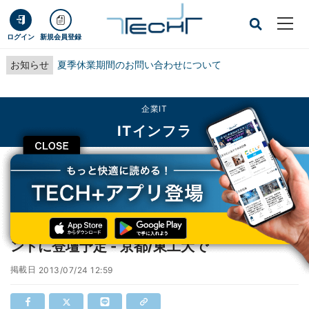
ログイン
新規会員登録
お知らせ
夏季休業期間のお問い合わせについて
企業IT
ITインフラ
CLOSE
TECH+
企業IT
ITインフラ
さくらインターネット田中社長がOSSの2イベントに登壇予定 - 京都/東工大で
さくらインターネット田中社長がOSSの2イベ
ントに登壇予定 - 京都/東工大で
掲載日
2013/07/24 12:59