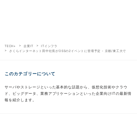
TECH+
企業IT
ITインフラ
さくらインターネット田中社長がOSSの2イベントに登壇予定 - 京都/東工大で
このカテゴリーについて
サーバやストレージといった基本的な話題から、仮想化技術やクラウ
ド、ビッグデータ、業務アプリケーションといった企業向けITの最新情
報を紹介します。