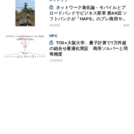
ネットワーク進化論 - モバイルとブ
ロードバンドでビジネス変革 第44回 ソ
フトバンクが「HAPS」のプレ商用サー
ビス開始を表明、本格的な商用展開のめ
6時間前
連載
どは
HPC
TISI×大阪大学、量子計算で1万件超
の組合せ最適化実証 商用ソルバーと同
等精度
24時間前