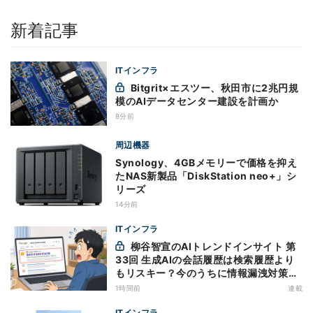
新着記事
ITインフラ
Bitgrit×エスツー、秋田市に2兆円規
模のAIデータセンター建設を計画か
8分前
周辺機器
Synology、4GBメモリーで価格を抑え
たNAS新製品「DiskStation neo+」シ
リーズ
14分前
ITインフラ
柳谷智宣のAIトレンドインサイト 第
33回 生成AIの会話履歴は検索履歴より
もリスキー？今のうちに情報漏洩対策を
万全にしておこう
1時間前
連載
ITインフラ