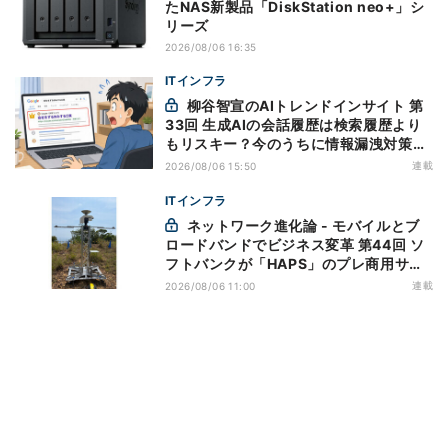
たNAS新製品「DiskStation neo+」シ
リーズ
2026/08/06 16:35
ITインフラ
柳谷智宣のAIトレンドインサイト 第
33回 生成AIの会話履歴は検索履歴より
もリスキー？今のうちに情報漏洩対策を
万全にしておこう
連載
2026/08/06 15:50
ITインフラ
ネットワーク進化論 - モバイルとブ
ロードバンドでビジネス変革 第44回 ソ
フトバンクが「HAPS」のプレ商用サー
ビス開始を表明、本格的な商用展開のめ
連載
2026/08/06 11:00
どは