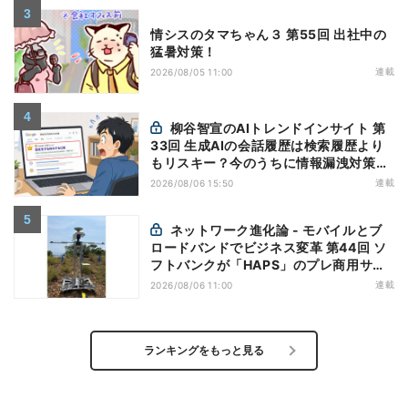
情シスのタマちゃん３ 第55回 出社中の
猛暑対策！
連載
2026/08/05 11:00
柳谷智宣のAIトレンドインサイト 第
33回 生成AIの会話履歴は検索履歴より
もリスキー？今のうちに情報漏洩対策を
万全にしておこう
連載
2026/08/06 15:50
ネットワーク進化論 - モバイルとブ
ロードバンドでビジネス変革 第44回 ソ
フトバンクが「HAPS」のプレ商用サー
ビス開始を表明、本格的な商用展開のめ
連載
2026/08/06 11:00
どは
ランキングをもっと見る