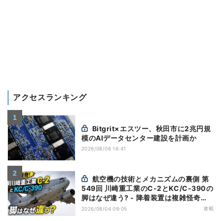
アクセスランキング
Bitgrit×エスツー、秋田市に2兆円規
模のAIデータセンター建設を計画か
2026/08/06 16:41
航空機の技術とメカニズムの裏側 第
549回 川崎重工業のC-2とKC/C-390の
脚はなぜ違う? - 降着装置は複雑怪奇
(5)|軍用輸送機(10)
連載
2026/08/04 09:05