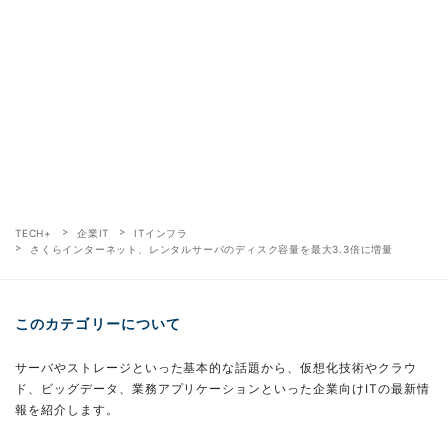
TECH+
企業IT
ITインフラ
さくらインターネット、レンタルサーバのディスク容量を最大3.3倍に増量
このカテゴリーについて
サーバやストレージといった基本的な話題から、仮想化技術やクラウ
ド、ビッグデータ、業務アプリケーションといった企業向けITの最新情
報を紹介します。