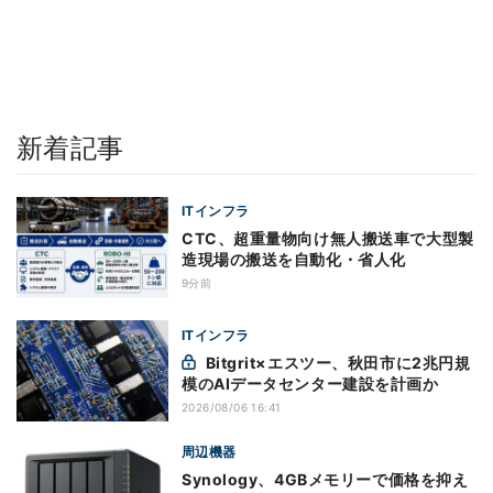
新着記事
ITインフラ
CTC、超重量物向け無人搬送車で大型製
造現場の搬送を自動化・省人化
9分前
ITインフラ
Bitgrit×エスツー、秋田市に2兆円規
模のAIデータセンター建設を計画か
2026/08/06 16:41
周辺機器
Synology、4GBメモリーで価格を抑え