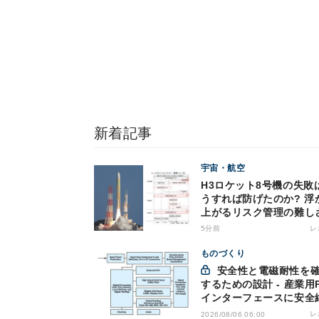
新着記事
宇宙・航空
H3ロケット8号機の失敗
うすれば防げたのか? 浮
上がるリスク管理の難し
5分前
レ
ものづくり
安全性と電磁耐性を確保
するための設計 - 産業用
インターフェースに安全
を適用する
レ
2026/08/06 06:00