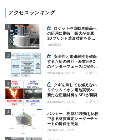
アクセスランキング
ロケットや自動車部品へ
の応用に期待 阪大が金属
3Dプリント造形技術を高速
化
18時間前
安全性と電磁耐性を確保
するための設計 - 産業用PC
のインターフェースに安全絶
縁を適用する
レポート
2026/08/06 06:00
クギを刺しても燃えない
リチウムイオン電池実現へ
新たな正極材料をSELが開発
レポート
2026/05/29 18:30
バルカー、樹脂31種類を比較
できる材質選定レーダーチャ
ートの提供を開始
2026/07/30 16:59