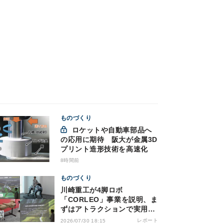
ものづくり
ロケットや自動車部品へ
の応用に期待 阪大が金属3D
プリント造形技術を高速化
8時間前
ものづくり
川崎重工が4脚ロボ
「CORLEO」事業を説明、ま
ずはアトラクションで実用化
へ
レポート
2026/07/30 18:15