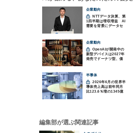
企業動向
NTTデータ決算、第
1四半期は増収増益 AI
需要を背景にデータセ
ンター投資を加速
企業動向
OpenAIが開発中の
新型デバイスは2027年
発売でドーナツ型、価
格300ドル超に
半導体
2026年6月の世界半
導体売上高は前年同月
比123.6％増の1345億
ドルで過去最高更新
SIA調べ
編集部が選ぶ関連記事