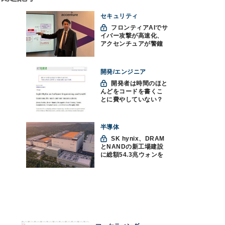
セキュリティ
フロンティアAIでサ
イバー攻撃が高速化、
アクセンチュアが警鐘
「防御中心からの脱却
を」
開発/エンジニア
開発者は時間のほと
んどをコードを書くこ
とに費やしていない？
ソフトウェアエンジニ
アリングにおけるAIの8
つの神話への賛否
半導体
SK hynix、DRAM
とNANDの新工場建設
に総額54.3兆ウォンを
投資