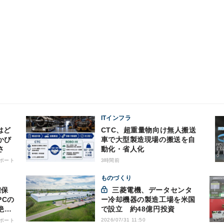
ITインフラ
はど
CTC、超重量物向け無人搬送
かび
車で大型製造現場の搬送を自
さ
動化・省人化
ポート
3時間前
ものづくり
三菱電機、データセンタ
PCの
ー冷却機器の製造工場を米国
絶縁
で設立 約48億円投資
2026/07/31 11:50
ポート