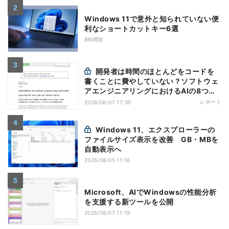
Windows 11で意外と知られていない便
利なショートカットキー6選
8時間前
開発者は時間のほとんどをコードを
書くことに費やしていない？ソフトウェ
アエンジニアリングにおけるAIの8つの
神話への賛否
レポート
2026/08/07 17:30
Windows 11、エクスプローラーの
ファイルサイズ表示を改善 GB・MBを
自動表示へ
2026/08/05 11:16
Microsoft、AIでWindowsの性能分析
を支援する新ツールを公開
2026/08/07 11:19