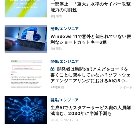
一部停止 「重大」水準のサイバー攻撃
能力の可能性
2時間前
開発/エンジニア
Windows 11で意外と知られていない便
利なショートカットキー6選
3時間前
開発/エンジニア
開発者は時間のほとんどをコードを
書くことに費やしていない？ソフトウェ
アエンジニアリングにおけるAIの8つの
神話への賛否
24時間前
レポート
開発/エンジニア
生成AIでカスタマーサービス職の人員削
減進む、2030年に半減予測も
2026/08/07 12:54