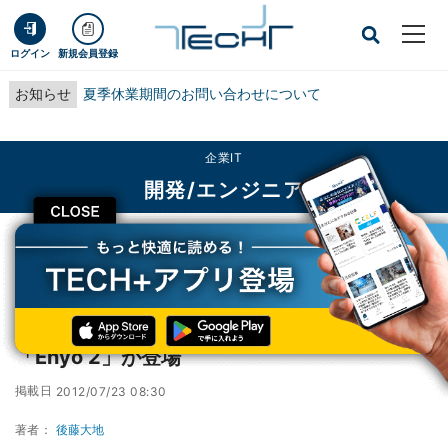
ログイン
新規会員登録
お知らせ
夏季休業期間のお問い合わせについて
企業IT
開発/エンジニア
CLOSE
TECH+
企業IT
開発/エンジニア
JavaScriptアプリケーションフレームワーク「Enyo 2」が登場
JavaScriptアプリケーションフレームワーク
「Enyo 2」が登場
掲載日
2012/07/23 08:30
著者：
後藤大地