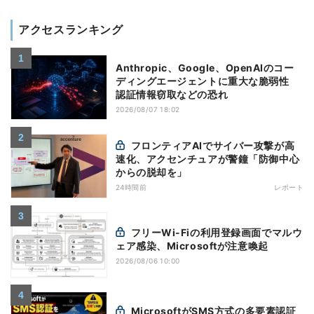
アクセスランキング
Anthropic、Google、OpenAIのコー
ディングエージェントに重大な脆弱性
認証情報窃取などの恐れ
2026/08/07 18:02
フロンティアAIでサイバー攻撃が高
速化、アクセンチュアが警鐘「防御中心
からの脱却を」
24時間前
レポート
フリーWi-Fiの利用登録画面でマルウ
ェア感染、Microsoftが注意喚起
2026/08/06 10:00
MicrosoftがSMS方式の多要素認証