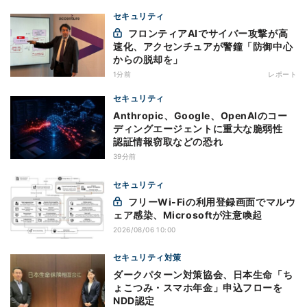
セキュリティ
フロンティアAIでサイバー攻撃が高
速化、アクセンチュアが警鐘「防御中心
からの脱却を」
1分前
レポート
セキュリティ
Anthropic、Google、OpenAIのコー
ディングエージェントに重大な脆弱性
認証情報窃取などの恐れ
39分前
セキュリティ
フリーWi-Fiの利用登録画面でマルウ
ェア感染、Microsoftが注意喚起
2026/08/06 10:00
セキュリティ対策
ダークパターン対策協会、日本生命「ち
ょこつみ・スマホ年金」申込フローを
NDD認定