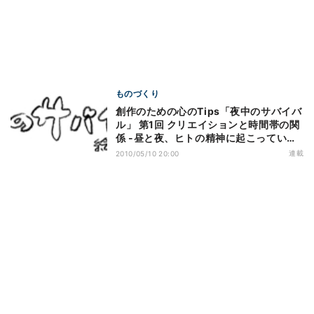
ものづくり
創作のための心のTips「夜中のサバイバ
ル」 第1回 クリエイションと時間帯の関
係 -昼と夜、ヒトの精神に起こっている
こと
連載
2010/05/10 20:00