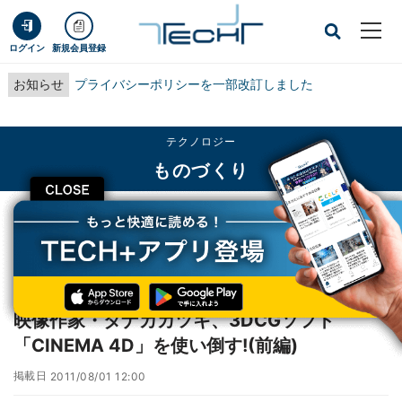
ログイン
新規会員登録
お知らせ
プライバシーポリシーを一部改訂しました
テクノロジー
ものづくり
CLOSE
TECH+
テクノロジー
ものづくり
映像作家・タナカカツキ、3DCGソフト「CINEMA 4D」を使い倒す!(前編)
レポート
映像作家・タナカカツキ、3DCGソフト
「CINEMA 4D」を使い倒す!(前編)
掲載日
2011/08/01 12:00