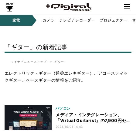
家電
カメラ
テレビ / レコーダー
プロジェクター
サ
「ギター」の新着記事
マイナビニューストップ
ギター
エレクトリック・ギター（通称エレキギター）、アコースティッ
クギター、ベースギターの情報をご紹介。
パソコン
メディア・インテグレーション、
「Virtual Guitarist」の7,900円セー
ル
2023/10/01 14:43