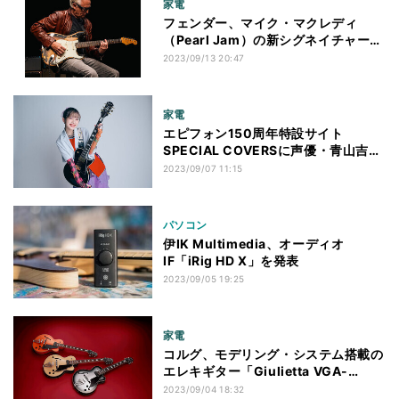
家電
フェンダー、マイク・マクレディ
（Pearl Jam）の新シグネイチャーギ
ター
2023/09/13 20:47
家電
エピフォン150周年特設サイト
SPECIAL COVERSに声優・青山吉能
が登場
2023/09/07 11:15
パソコン
伊IK Multimedia、オーディオ
IF「iRig HD X」を発表
2023/09/05 19:25
家電
コルグ、モデリング・システム搭載の
エレキギター「Giulietta VGA-
5TD」
2023/09/04 18:32