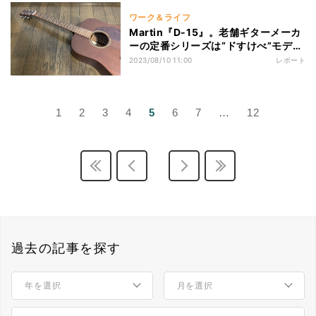
ワーク＆ライフ
Martin『D-15』。老舗ギターメーカ
ーの定番シリーズは“ドすけべ”モデ
ル?
2023/08/10 11:00
レポート
1
2
3
4
5
6
7
…
12
過去の記事を探す