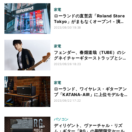
家電
ローランドの直営店「Roland Store
Tokyo」がまもなくオープン! - 演奏
できない人もクリエィティブになれる
2023/09/30 19:38
ショップ
家電
フェンダー、春畑道哉（TUBE）のシ
グネイチャーギターストラップとシー
ルド
2023/09/26 18:23
家電
ローランド、ワイヤレス・ギターアン
プ「KATANA-AIR」に上位モデルを
追加
2023/09/22 17:22
パソコン
ディリゲント、ヴァーチャル・リズ
ム・ギター「RG」の期間限定セール