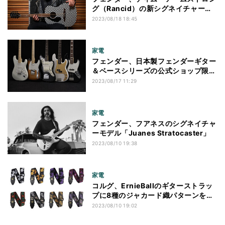
グ（Rancid）の新シグネイチャーア
コギ
2023/08/18 18:45
家電
フェンダー、日本製フェンダーギター
＆ベースシリーズの公式ショップ限定
コレクション
2023/08/17 11:29
家電
フェンダー、フアネスのシグネイチャ
ーモデル「Juanes Stratocaster」
2023/08/10 19:38
家電
コルグ、ErnieBallのギターストラッ
プに8種のジャカード織パターンを追
加
2023/08/10 19:02