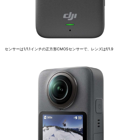
センサーは1/1.1インチの正方形CMOSセンサーで、レンズはf/1.9