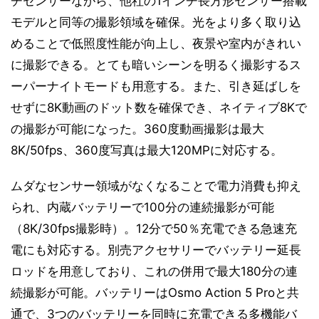
チセンサーながら、他社の1インチ長方形センサー搭載
モデルと同等の撮影領域を確保。光をより多く取り込
めることで低照度性能が向上し、夜景や室内がきれい
に撮影できる。とても暗いシーンを明るく撮影するス
ーパーナイトモードも用意する。また、引き延ばしを
せずに8K動画のドット数を確保でき、ネイティブ8Kで
の撮影が可能になった。360度動画撮影は最大
8K/50fps、360度写真は最大120MPに対応する。
ムダなセンサー領域がなくなることで電力消費も抑え
られ、内蔵バッテリーで100分の連続撮影が可能
（8K/30fps撮影時）。12分で50％充電できる急速充
電にも対応する。別売アクセサリーでバッテリー延長
ロッドを用意しており、これの併用で最大180分の連
続撮影が可能。バッテリーはOsmo Action 5 Proと共
通で、3つのバッテリーを同時に充電できる多機能バ