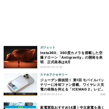
ガジェット
Insta360、360度カメラを搭載した空
撮ドローン「Antigravity」の開発を表
明 正式発表は8月
2025/07/29 12:30
スマホアクセサリー
ジューデン探偵団！ 第1回 モバイルバッ
テリーに冷却ファン搭載、ワイヤレス充
電の発熱を抑える「ICEMAG 2」レビュ
ー
2025/07/30 23:15
連載
家電買取おすすめ14選！中古家電を高く