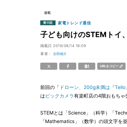
連載
家電トレンド通信
第11回
子ども向けのSTEMトイ
掲載日
2019/08/14 18:09
著者：
古田雄介
URLをコピー
前回の「
ドローン、200g未満は『Tel
は
ビックカメラ
有楽町店の4階おもちゃ
STEMとは「Science」（科学）「Techn
「Mathematics」（数学）の頭文