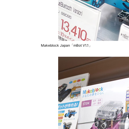
Makeblock Japan「mBot V1.1」