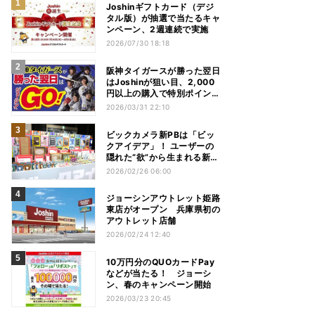
Joshinギフトカード（デジ
タル版）が抽選で当たるキャ
ンペーン、2週連続で実施
2026/07/30 18:18
阪神タイガースが勝った翌日
はJoshinが狙い目、2,000
円以上の購入で特別ポイント
進呈
2026/03/31 22:10
ビックカメラ新PBは「ビッ
クアイデア」！ ユーザーの
隠れた“欲”から生まれる新商
品とは
2026/02/26 06:00
ジョーシンアウトレット姫路
東店がオープン 兵庫県初の
アウトレット店舗
2026/02/24 12:40
10万円分のQUOカードPay
などが当たる！ ジョーシ
ン、春のキャンペーン開始
2026/03/23 20:45