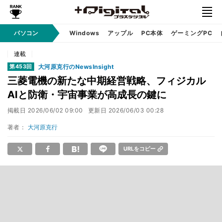
パソコン
Windows
アップル
PC本体
ゲーミングPC
連載
大河原克行のNewsInsight
第453回
三菱電機の新たな中期経営戦略、フィジカル
AIと防衛・宇宙事業が高成長の鍵に
掲載日
2026/06/02 09:00
更新日
2026/06/03 00:28
著者：
大河原克行
URLをコピー