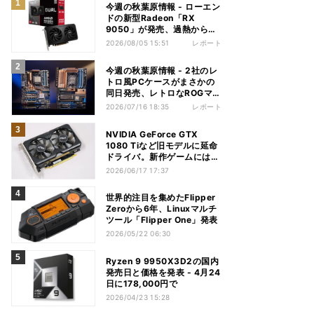
今週の秋葉原情報 - ローエン
ドの新型Radeon「RX
9050」が発売、過熱から守
れる電源ケーブルも
2026/08/05 15:51
レポート
今週の秋葉原情報 - 2社のレ
トロ風PCケースがまさかの
同日発売、レトロなROGマザ
ーも登場
2026/07/16 18:35
レポート
NVIDIA GeForce GTX
1080 Tiなど旧モデルに延命
ドライバ。新作ゲームには非
対応
2026/06/17 17:37
世界的注目を集めたFlipper
Zeroから6年、Linuxマルチ
ツール「Flipper One」発表
2026/05/22 06:30
Ryzen 9 9950X3D2の国内
発売日と価格を発表 - 4月24
日に178,000円で
2026/04/23 15:28