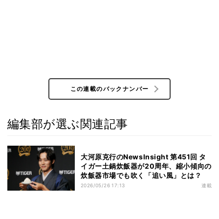
この連載のバックナンバー
編集部が選ぶ関連記事
大河原克行のNewsInsight 第451回 タ
イガー土鍋炊飯器が20周年、縮小傾向の
炊飯器市場でも吹く「追い風」とは？
2026/05/26 17:13
連載