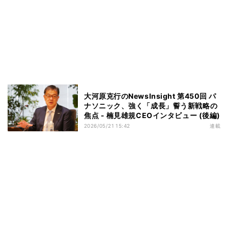
大河原克行のNewsInsight 第450回 パ
ナソニック、強く「成長」誓う新戦略の
焦点 - 楠見雄規CEOインタビュー (後編)
2026/05/21 15:42
連載