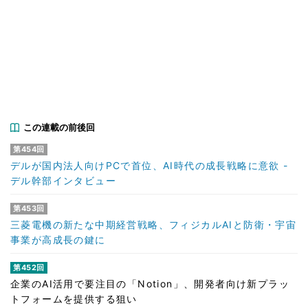
この連載の前後回
第454回
デルが国内法人向けPCで首位、AI時代の成長戦略に意欲 -
デル幹部インタビュー
第453回
三菱電機の新たな中期経営戦略、フィジカルAIと防衛・宇宙
事業が高成長の鍵に
第452回
企業のAI活用で要注目の「Notion」、開発者向け新プラッ
トフォームを提供する狙い