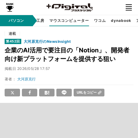
パソコン
パソコン工房
マウスコンピューター
ワコム
dynabook
Sponsored
連載
大河原克行のNewsInsight
第452回
企業のAI活用で要注目の「Notion」、開発者
向け新プラットフォームを提供する狙い
掲載日
2026/05/28 17:57
著者：
大河原克行
URLをコピー