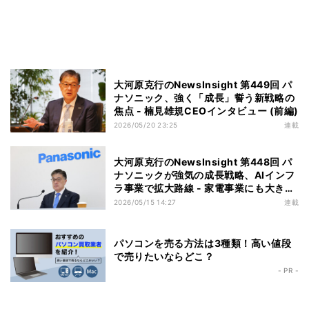
大河原克行のNewsInsight 第449回 パ
ナソニック、強く「成長」誓う新戦略の
焦点 - 楠見雄規CEOインタビュー (前編)
2026/05/20 23:25
連載
大河原克行のNewsInsight 第448回 パ
ナソニックが強気の成長戦略、AIインフ
ラ事業で拡大路線 - 家電事業にも大きな
役割
2026/05/15 14:27
連載
パソコンを売る方法は3種類！高い値段
で売りたいならどこ？
- PR -