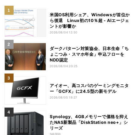
米国OS利用シェア、Windowsが首位か
ら後退 Linux初の10％超 - AIエージェ
ントが影響か
2026/08/04 12:50
ダークパターン対策協会、日本生命「ち
ょこつみ・スマホ年金」申込フローを
NDD認定
2026/08/04 20:25
アイオー、高コスパのゲーミングモニタ
ー「GCFX」に24.5型の新モデル
2026/08/05 19:27
Synology、4GBメモリーで価格を抑え
たNAS新製品「DiskStation neo+」シ
リーズ
5時間前