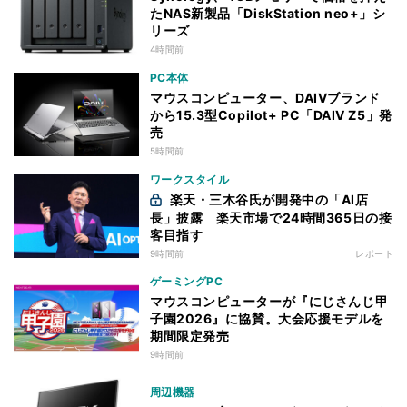
たNAS新製品「DiskStation neo+」シ
リーズ
4時間前
PC本体
マウスコンピューター、DAIVブランド
から15.3型Copilot+ PC「DAIV Z5」発
売
5時間前
ワークスタイル
楽天・三木谷氏が開発中の「AI店
長」披露 楽天市場で24時間365日の接
客目指す
9時間前
レポート
ゲーミングPC
マウスコンピューターが『にじさんじ甲
子園2026』に協賛。大会応援モデルを
期間限定発売
9時間前
周辺機器