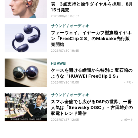
表 3点支持と操作ダイヤルを採用、8月
15日発売
2026/08/05 06:57
サウンド / オーディオ
ファーウェイ、イヤーカフ型旗艦イヤホ
ン「FreeClip 2 S」のMakuake先行販
売開始
2026/07/30 19:45
HUAWEI
ケースを開ける瞬間から特別に 宝石箱の
ような「HUAWEI FreeClip 2 S」
2026/07/30 10:00
- PR -
サウンド / オーディオ
スマホ全盛でも広がるDAPの世界、一番
人気は「Snowsky DISC」 - 古田雄介の
家電トレンド通信
2026/07/27 12:05
レポート