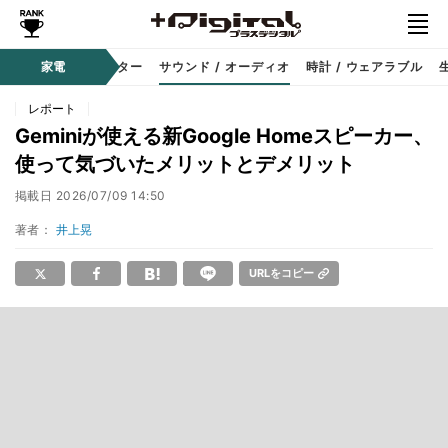
コーダー
家電
プロジェクター
サウンド / オーディオ
時計 / ウェアラブル
レポート
Geminiが使える新Google Homeスピーカー、
使って気づいたメリットとデメリット
掲載日
2026/07/09 14:50
著者：
井上晃
URLをコピー