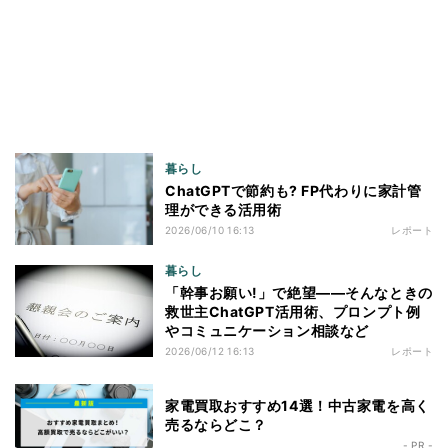
暮らし
ChatGPTで節約も? FP代わりに家計管
理ができる活用術
2026/06/10 16:13
レポート
暮らし
「幹事お願い!」で絶望――そんなときの
救世主ChatGPT活用術、プロンプト例
やコミュニケーション相談など
2026/06/12 16:13
レポート
家電買取おすすめ14選！中古家電を高く
売るならどこ？
- PR -