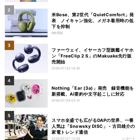
米Bose、第2世代「QuietComfort」発
表 ノイキャン強化、メガネ着用時の低
下を抑制
9時間前
ファーウェイ、イヤーカフ型旗艦イヤホ
ン「FreeClip 2 S」のMakuake先行販
売開始
2026/07/30 19:45
Nothing「Ear (3a)」発売 録音機能を
新搭載、AI要約や文字起こしに対応
2026/07/08 05:31
スマホ全盛でも広がるDAPの世界、一番
人気は「Snowsky DISC」 - 古田雄介の
家電トレンド通信
2026/07/27 12:05
レポート