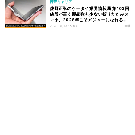
携帯キャリア
佐野正弘のケータイ業界情報局 第163回
値段が高く製品数も少ない折りたたみス
マホ、2026年こそメジャーになれる
か？
2026/01/14 15:00
連載