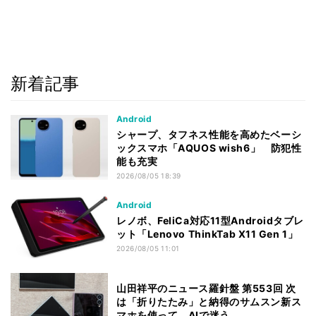
新着記事
Android
シャープ、タフネス性能を高めたベーシ
ックスマホ「AQUOS wish6」 防犯性
能も充実
2026/08/05 18:39
Android
レノボ、FeliCa対応11型Androidタブレ
ット「Lenovo ThinkTab X11 Gen 1」
2026/08/05 11:01
山田祥平のニュース羅針盤 第553回 次
は「折りたたみ」と納得のサムスン新ス
マホを使って、AIで迷う