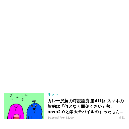
ネット
カレー沢薫の時流漂流 第411回 スマホの
契約は「何となく面倒くさい」勢、
povo2.0と楽天モバイルのすったもんだ
を眺める
2026/07/06 12:00
連載