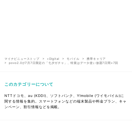
マイナビニューストップ
+Digital
モバイル
携帯キャリア
povo2.0が7月7日限定の「七夕ガチャ」、特賞はデータ使い放題7日間×7回
このカテゴリーについて
NTTドコモ、au (KDDI)、ソフトバンク、Y!mobile (ワイモバイル)に
関する情報を集約。スマートフォンなどの端末製品や料金プラン、キャ
ンペーン、割引情報などを掲載。