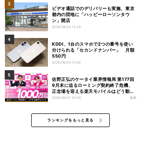
ビデオ通話でのデリバリーも実施、東京
都内の団地に「ハッピーローソンタウ
ン」開店
2026/08/04 13:24
KDDI、1台のスマホで2つの番号を使い
分けられる「セカンドナンバー」 月額
550円
2026/08/04 15:00
佐野正弘のケータイ業界情報局 第177回
9月末に迫るローミング契約終了危機、
正念場を迎える楽天モバイルはどう動
く？
2026/06/07 20:00
連載
ランキングをもっと見る