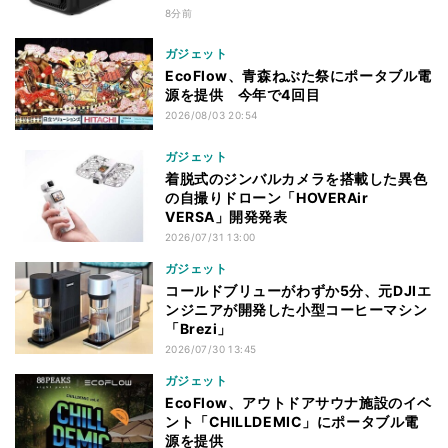
8分前
ガジェット
EcoFlow、青森ねぶた祭にポータブル電
源を提供 今年で4回目
2026/08/03 20:54
ガジェット
着脱式のジンバルカメラを搭載した異色
の自撮りドローン「HOVERAir
VERSA」開発発表
2026/07/31 13:00
ガジェット
コールドブリューがわずか5分、元DJIエ
ンジニアが開発した小型コーヒーマシン
「Brezi」
2026/07/30 13:45
ガジェット
EcoFlow、アウトドアサウナ施設のイベ
ント「CHILLDEMIC」にポータブル電
源を提供