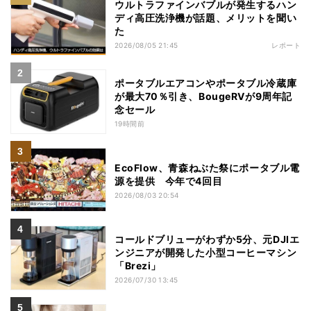
ウルトラファインバブルが発生するハン
ディ高圧洗浄機が話題、メリットを聞い
た
2026/08/05 21:45
レポート
ポータブルエアコンやポータブル冷蔵庫
が最大70％引き、BougeRVが9周年記
念セール
19時間前
EcoFlow、青森ねぶた祭にポータブル電
源を提供 今年で4回目
2026/08/03 20:54
コールドブリューがわずか5分、元DJIエ
ンジニアが開発した小型コーヒーマシン
「Brezi」
2026/07/30 13:45