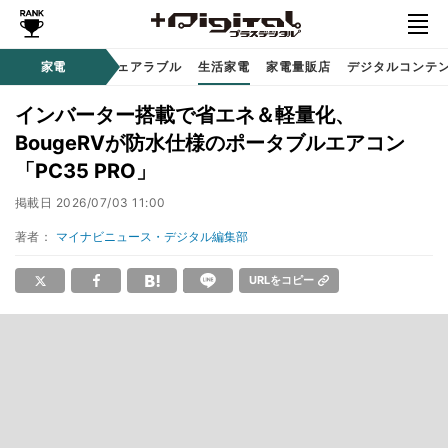
オーディオ
家電
時計 / ウェアラブル
生活家電
家電量販店
デジタルコンテ
インバーター搭載で省エネ＆軽量化、
BougeRVが防水仕様のポータブルエアコン
「PC35 PRO」
掲載日
2026/07/03 11:00
著者：
マイナビニュース・デジタル編集部
URLをコピー