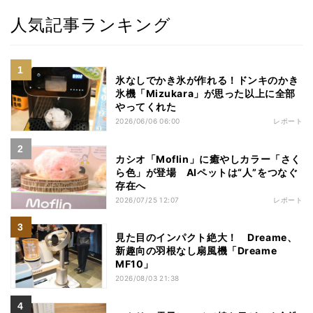
人気記事ランキング
氷なしでかき氷が作れる！ドンキのかき
氷機「Mizukara」が思った以上に全部
やってくれた
2026/06/06 06:00
レポート
カシオ「Moflin」に癒やしカラー「さく
ら色」が登場 AIペットは“人”をつなぐ
存在へ
2026/07/25 12:07
レポート
見た目のインパクト絶大！ Dreame、
新趣向の羽根なし扇風機「Dreame
MF10」
2026/08/03 21:38