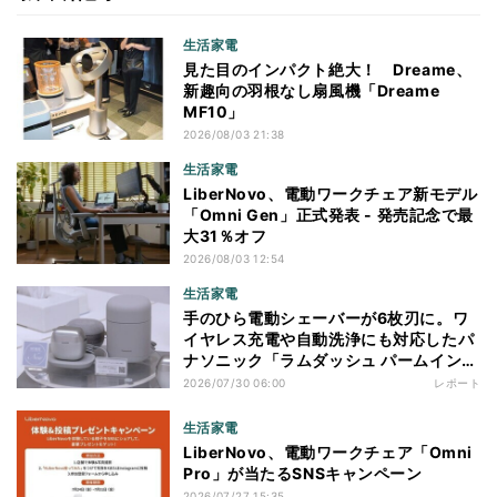
生活家電
見た目のインパクト絶大！ Dreame、
新趣向の羽根なし扇風機「Dreame
MF10」
2026/08/03 21:38
生活家電
LiberNovo、電動ワークチェア新モデル
「Omni Gen」正式発表 - 発売記念で最
大31％オフ
2026/08/03 12:54
生活家電
手のひら電動シェーバーが6枚刃に。ワ
イヤレス充電や自動洗浄にも対応したパ
ナソニック「ラムダッシュ パームイン
プロ」を体験
2026/07/30 06:00
レポート
生活家電
LiberNovo、電動ワークチェア「Omni
Pro」が当たるSNSキャンペーン
2026/07/27 15:35