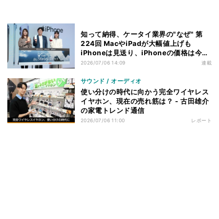
知って納得、ケータイ業界の"なぜ" 第
224回 MacやiPadが大幅値上げも
iPhoneは見送り、iPhoneの価格は今後
どうなるのか
2026/07/06 14:09
連載
サウンド / オーディオ
使い分けの時代に向かう完全ワイヤレス
イヤホン、現在の売れ筋は？ - 古田雄介
の家電トレンド通信
2026/07/06 11:00
レポート