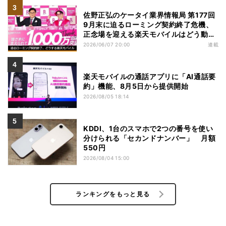
佐野正弘のケータイ業界情報局 第177回
9月末に迫るローミング契約終了危機、
正念場を迎える楽天モバイルはどう動
く？
2026/06/07 20:00
連載
楽天モバイルの通話アプリに「AI通話要
約」機能、8月5日から提供開始
2026/08/05 18:14
KDDI、1台のスマホで2つの番号を使い
分けられる「セカンドナンバー」 月額
550円
2026/08/04 15:00
ランキングをもっと見る