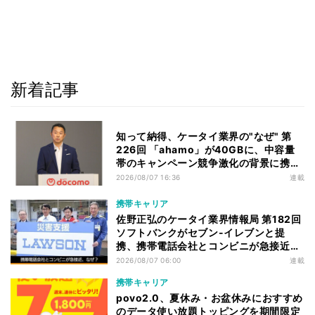
新着記事
知って納得、ケータイ業界の"なぜ" 第
226回 「ahamo」が40GBに、中容量
帯のキャンペーン競争激化の背景に携帯
各社の“迷い”あり
2026/08/07 16:36
連載
携帯キャリア
佐野正弘のケータイ業界情報局 第182回
ソフトバンクがセブン-イレブンと提
携、携帯電話会社とコンビニが急接近す
る理由は
2026/08/07 06:00
連載
携帯キャリア
povo2.0、夏休み・お盆休みにおすすめ
のデータ使い放題トッピングを期間限定