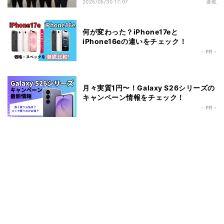
R10」、一体なぜなのか
2025/05/30 17:07
連載
何が変わった？iPhone17eと
iPhone16eの違いをチェック！
- PR -
月々実質1円〜！Galaxy S26シリーズの
キャンペーン情報をチェック！
- PR -