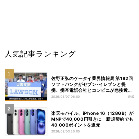
人気記事ランキング
佐野正弘のケータイ業界情報局 第182回
ソフトバンクがセブン-イレブンと提
携、携帯電話会社とコンビニが急接近す
る理由は
2026/08/07 06:00
連載
楽天モバイル、iPhone 16（128GB）が
MNPで40,000円引きに 新規契約でも
40,000ポイントを還元
2026/08/03 20:00