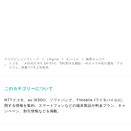
マイナビニューストップ
+Digital
モバイル
携帯キャリア
ドコモ、「AQUOS R11 SH-51G」予約受付を開始 - AIカメラや光の通知「アカ
リウム」搭載で7月上旬発売
このカテゴリーについて
NTTドコモ、au (KDDI)、ソフトバンク、Y!mobile (ワイモバイル)に
関する情報を集約。スマートフォンなどの端末製品や料金プラン、キャ
ンペーン、割引情報などを掲載。