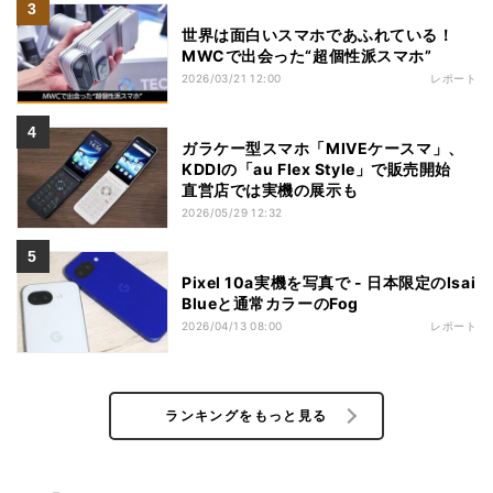
世界は面白いスマホであふれている！
MWCで出会った“超個性派スマホ”
2026/03/21 12:00
レポート
ガラケー型スマホ「MIVEケースマ」、
KDDIの「au Flex Style」で販売開始
直営店では実機の展示も
2026/05/29 12:32
Pixel 10a実機を写真で - 日本限定のIsai
Blueと通常カラーのFog
2026/04/13 08:00
レポート
ランキングをもっと見る