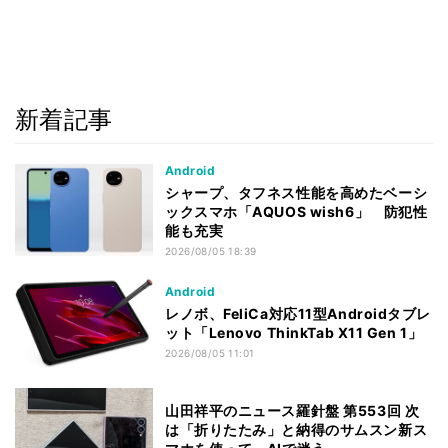
新着記事
Android
シャープ、タフネス性能を高めたベーシ
ックスマホ「AQUOS wish6」 防犯性
能も充実
2026/08/05 18:39
Android
レノボ、FeliCa対応11型Androidタブレ
ット「Lenovo ThinkTab X11 Gen 1」
2026/08/05 11:01
山田祥平のニュース羅針盤 第553回 次
は「折りたたみ」と納得のサムスン新ス