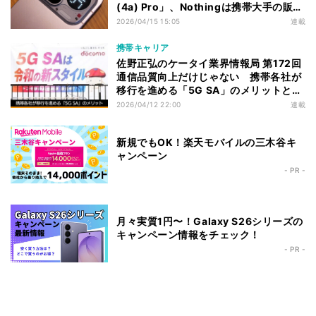
(4a) Pro」、Nothingは携帯大手の販路
開拓に踏み切るか
2026/04/15 15:05
連載
携帯キャリア
佐野正弘のケータイ業界情報局 第172回
通信品質向上だけじゃない 携帯各社が
移行を進める「5G SA」のメリットと
は？
2026/04/12 22:00
連載
新規でもOK！楽天モバイルの三木谷キ
ャンペーン
- PR -
月々実質1円〜！Galaxy S26シリーズの
キャンペーン情報をチェック！
- PR -