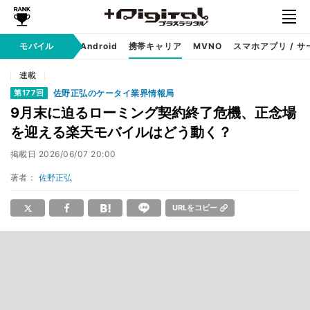
モバイル
iPhone
Android
携帯キャリア
MVNO
スマホアプリ / サ
連載
佐野正弘のケータイ業界情報局
第177回
9月末に迫るローミング契約終了危機、正念場
を迎える楽天モバイルはどう動く？
掲載日
2026/06/07 20:00
著者：
佐野正弘
URLをコピー