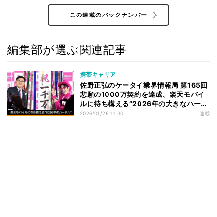
この連載のバックナンバー
編集部が選ぶ関連記事
携帯キャリア
佐野正弘のケータイ業界情報局 第165回
悲願の1000万契約を達成、楽天モバイ
ルに待ち構える“2026年の大きなハード
ル”
2026/01/29 11:30
連載