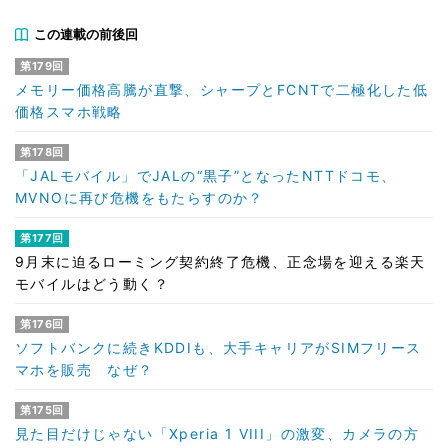
この連載の前後回
第179回
メモリー価格高騰が直撃、シャープとFCNTで二極化した低
価格スマホ戦略
第178回
「JALモバイル」でJALの“黒子”となったNTTドコモ、
MVNOに再び危機をもたらすのか？
第177回
9月末に迫るローミング契約終了危機、正念場を迎える楽天
モバイルはどう動く？
第176回
ソフトバンクに続きKDDIも、大手キャリアがSIMフリース
マホを販売 なぜ？
第175回
見た目だけじゃない「Xperia 1 VIII」の激変、カメラの方