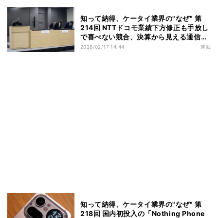
知って納得、ケータイ業界の"なぜ" 第
214回 NTTドコモ業績下方修正も手放し
で喜べない競合、決算から見える通信4
社の現状
2026/02/17 14:44
連載
知って納得、ケータイ業界の"なぜ" 第
218回 国内初投入の「Nothing Phone