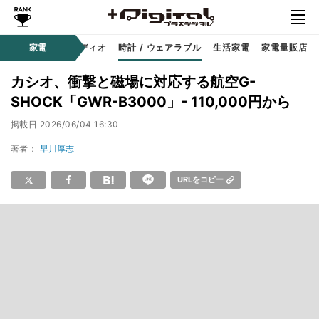
ー
サウンド / オーディオ
家電
時計 / ウェアラブル
生活家電
家電量販店
カシオ、衝撃と磁場に対応する航空G-
SHOCK「GWR-B3000」- 110,000円から
掲載日
2026/06/04 16:30
著者：
早川厚志
URLをコピー