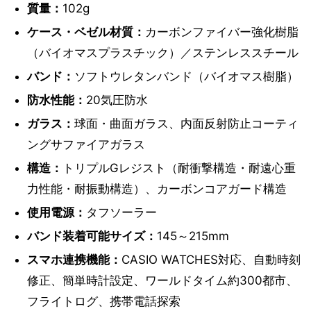
質量：
102g
ケース・ベゼル材質：
カーボンファイバー強化樹脂
（バイオマスプラスチック）／ステンレススチール
バンド：
ソフトウレタンバンド（バイオマス樹脂）
防水性能：
20気圧防水
ガラス：
球面・曲面ガラス、内面反射防止コーティ
ングサファイアガラス
構造：
トリプルGレジスト（耐衝撃構造・耐遠心重
力性能・耐振動構造）、カーボンコアガード構造
使用電源：
タフソーラー
バンド装着可能サイズ：
145～215mm
スマホ連携機能：
CASIO WATCHES対応、自動時刻
修正、簡単時計設定、ワールドタイム約300都市、
フライトログ、携帯電話探索