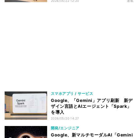
検索時代に引いた新たな一線
2026/05/22 12:20
連載
スマホアプリ / サービス
Google、「Gemini」アプリ刷新 新デ
ザイン言語とAIエージェント「Spark」
を導入
2026/05/20 14:27
開発/エンジニア
Google、新マルチモーダルAI「Gemini