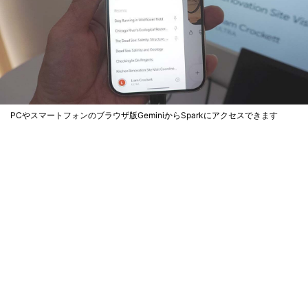
PCやスマートフォンのブラウザ版GeminiからSparkにアクセスできます