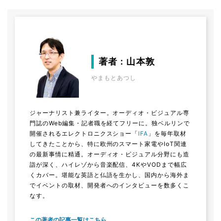
著者 : 山本敦
やまもとあつし
ジャーナリスト兼ライター。オーディオ・ビジュアル専
門誌のWeb編集・記者職を経てフリーに。独ベルリンで
開催されるエレクトロニクスショー「
IFA
」を毎年取材
してきたことから、特に欧州のスマート家電やIoT関連
の最新事情に精通。オーディオ・ビジュアル分野にも造
詣が深く、ハイレゾから音楽配信、4KやVODまで幅広
くカバー。堪能な英語と仏語を生かし、国内から海外ま
でイベントの取材、開発者へのインタビューを数多くこ
なす。
この著者の記事一覧はこちら