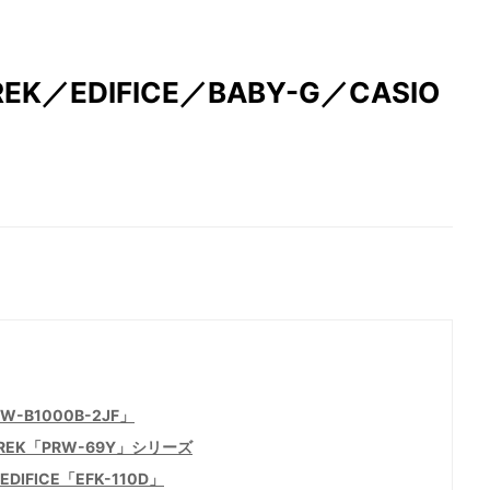
EK／EDIFICE／BABY-G／CASIO
-B1000B-2JF」
EK「PRW-69Y」シリーズ
FICE「EFK-110D」