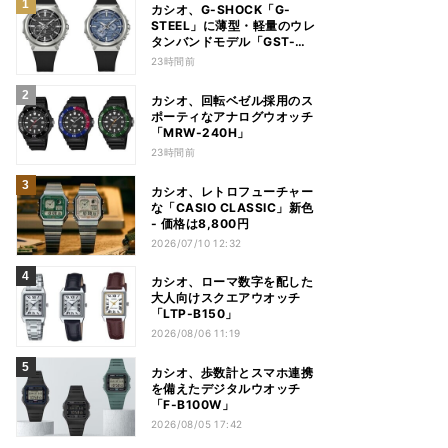
カシオ、G-SHOCK「G-
STEEL」に薄型・軽量のウレ
タンバンドモデル「GST-
B1000」
23時間前
カシオ、回転ベゼル採用のス
ポーティなアナログウオッチ
「MRW-240H」
23時間前
カシオ、レトロフューチャー
な「CASIO CLASSIC」新色
- 価格は8,800円
2026/07/10 12:32
カシオ、ローマ数字を配した
大人向けスクエアウオッチ
「LTP-B150」
2026/08/06 11:19
カシオ、歩数計とスマホ連携
を備えたデジタルウオッチ
「F-B100W」
2026/08/05 17:42