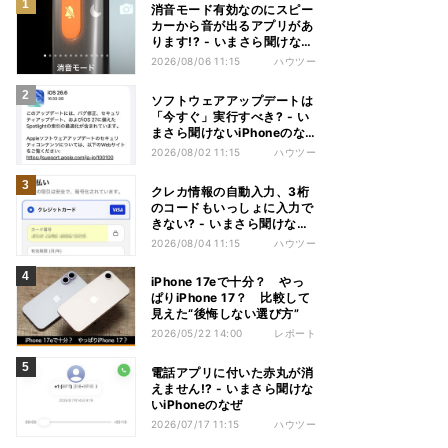
消音モード有効なのにスピー
カーから音が出るアプリがあ
ります!? - いまさら聞けない
iPhoneのなぜ
2026/08/06 11:15
ハウツー
ソフトウェアアップデートは
「今すぐ」実行すべき? - い
まさら聞けないiPhoneのな
ぜ
2026/08/02 11:15
ハウツー
クレカ情報の自動入力、3桁
のコードもいっしょに入力で
きない? - いまさら聞けない
iPhoneのなぜ
2026/08/04 11:15
ハウツー
iPhone 17eで十分？ やっ
ぱりiPhone 17？ 比較して
見えた“後悔しない選び方”
2026/05/22 14:00
レポート
電話アプリに付いた赤丸が消
えません!? - いまさら聞けな
いiPhoneのなぜ
2026/07/17 11:15
ハウツー