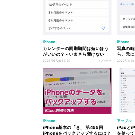
iPhone
iPhone
カレンダーの同期期間は短いほう
写真の時
がいいの？ - いまさら聞けない
ら、元に
iPhoneのなぜ
けないiP
2023/08/26 12:30
ハウツー
2022/11/19
iPhone
アップル
iPhone基本の「き」 第455回
iPadと
iPhoneをバックアップするには？
を使って同