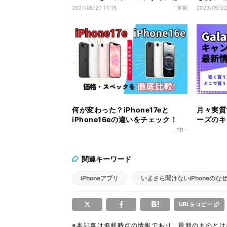
- iCloudを使う方法
ン化講座
2021/06/27 11:15
連載
2023/05/02
何が変わった？iPhone17eと
月々実質1
iPhone16eの違いをチェック！
ーズのキ
ク！
- PR -
関連キーワード
iPhoneアプリ
いまさら聞けないiPhoneのな
URLをコピー
※本記事は掲載時点の情報であり、最新のものと