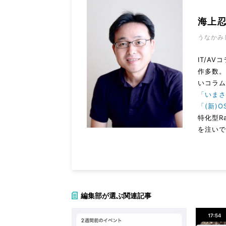
海上
うなかみ
IT/A
作多数
いコラ
「いまさ
「(新)O
特化型R
を注いで
編集部が選ぶ関連記事