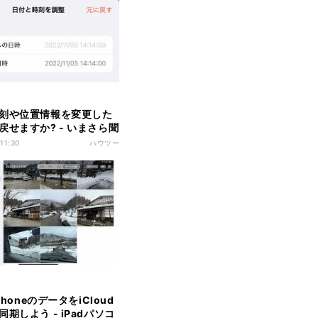
刻や位置情報を変更した
戻せますか? - いまさら聞
honeのなぜ
 11:30
ハウツー
iPhoneのデータをiCloud
期しよう - iPadパソコ