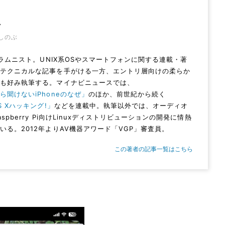
忍
しのぶ
Vコラムニスト。UNIX系OSやスマートフォンに関する連載・著
。テクニカルな記事を手がける一方、エントリ層向けの柔らか
ムも好み執筆する。マイナビニュースでは、
ら聞けないiPhoneのなぜ」
のほか、前世紀から続く
S Xハッキング!」
などを連載中。執筆以外では、オーディオ
aspberry Pi向けLinuxディストリビューションの開発に情熱
いる。2012年よりAV機器アワード「VGP」審査員。
この著者の記事一覧はこちら