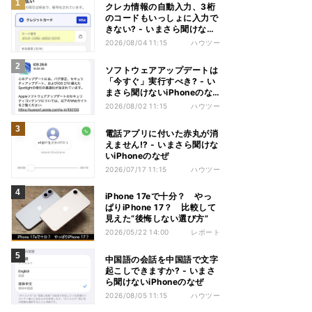
クレカ情報の自動入力、3桁
のコードもいっしょに入力で
きない? - いまさら聞けない
iPhoneのなぜ
2026/08/04 11:15
ハウツー
ソフトウェアアップデートは
「今すぐ」実行すべき? - い
まさら聞けないiPhoneのな
ぜ
2026/08/02 11:15
ハウツー
電話アプリに付いた赤丸が消
えません!? - いまさら聞けな
いiPhoneのなぜ
2026/07/17 11:15
ハウツー
iPhone 17eで十分？ やっ
ぱりiPhone 17？ 比較して
見えた“後悔しない選び方”
2026/05/22 14:00
レポート
中国語の会話を中国語で文字
起こしできますか? - いまさ
ら聞けないiPhoneのなぜ
2026/08/05 11:15
ハウツー