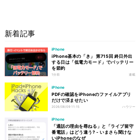
新着記事
iPhone
iPhone基本の「き」 第715回 終日外出
する日は「低電力モード」でバッテリー
を節約
1分前
連載
iPhone
PDFの確認をiPhoneのファイルアプリ
だけで済ませたい
2026/08/09 11:15
ハウツー
iPhone
「通話の理由を尋ねる」と「ライブ留守
番電話」はどう違う? - いまさら聞けな
いiPhoneのなぜ