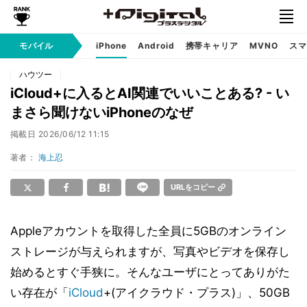
モバイル
iPhone
Android
携帯キャリア
MVNO
スマ
ハウツー
iCloud+に入るとAI関連でいいことある? - い
まさら聞けないiPhoneのなぜ
掲載日
2026/06/12 11:15
著者：
海上忍
URLをコピー
Appleアカウントを取得した全員に5GBのオンライン
ストレージが与えられますが、写真やビデオを保存し
始めるとすぐ手狭に。そんなユーザにとってありがた
い存在が「
iCloud
+(アイクラウド・プラス)」、50GB