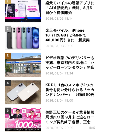
楽天モバイルの通話アプリに
「AI通話要約」機能、8月5
日から提供開始
2026/08/05 18:14
楽天モバイル、iPhone
16（128GB）がMNPで
40,000円引きに 新規契約
でも40,000ポイントを還元
2026/08/03 20:00
ビデオ通話でのデリバリーも
実施、東京都内の団地に「ハ
ッピーローソンタウン」開店
2026/08/04 13:24
KDDI、1台のスマホで2つの
番号を使い分けられる「セカ
ンドナンバー」 月額550円
2026/08/04 15:00
佐野正弘のケータイ業界情報
局 第177回 9月末に迫るロー
ミング契約終了危機、正念場
を迎える楽天モバイルはどう
2026/06/07 20:00
連載
動く？