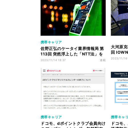
携帯キャリア
大河原克行
佐野正弘のケータイ業界情報局 第
回 IO
113回 突然浮上した「NTT法」を
R&D F
2023/11/16
巡る議論、なぜNTT法を見直す必
2023/11/14 18:37
連載
新技術を
要が出てきた？
携帯キャリア
携帯キャ
ドコモ、dポイントクラブ会員向け
ドコモ、