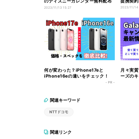
のディズニーカレンダー無料配布
提携契約
を打ち切り
2023/11/14
2023/11/13 15:27
何が変わった？iPhone17eと
月々実質1
iPhone16eの違いをチェック！
ーズのキ
ク！
- PR -
関連キーワード
NTTドコモ
関連リンク