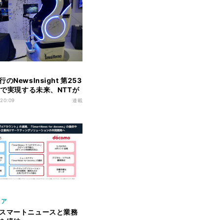
のNewsInsight 第253
WNで実現する未来、NTTが
ORUM 2023で具体化した
 20:09
連載
レポート
リア
スマートニュースと業務