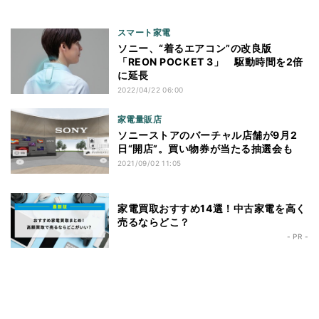
スマート家電
ソニー、“着るエアコン”の改良版
「REON POCKET 3」 駆動時間を2倍
に延長
2022/04/22 06:00
家電量販店
ソニーストアのバーチャル店舗が9月2
日“開店”。買い物券が当たる抽選会も
2021/09/02 11:05
家電買取おすすめ14選！中古家電を高く
売るならどこ？
- PR -