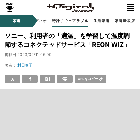
ー
サウンド / オーディオ
家電
時計 / ウェアラブル
生活家電
家電量販店
ソニー、利用者の「適温」を学習して温度調
節するコネクテッドサービス「REON WIZ」
掲載日
2023/02/11 06:00
著者：
村田奏子
URLをコピー