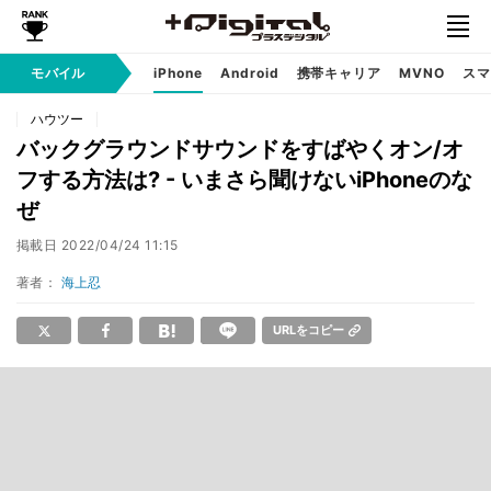
モバイル
iPhone
Android
携帯キャリア
MVNO
スマ
ハウツー
バックグラウンドサウンドをすばやくオン/オ
フする方法は? - いまさら聞けないiPhoneのな
ぜ
掲載日
2022/04/24 11:15
著者：
海上忍
URLをコピー