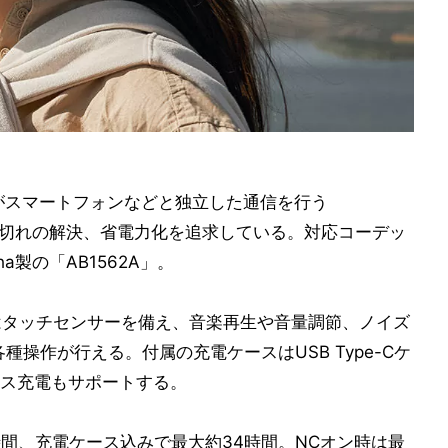
ヤホンがスマートフォンなどと独立した通信を行う
音途切れの解決、省電力化を追求している。対応コーデッ
roha製の「AB1562A」。
にはタッチセンサーを備え、音楽再生や音量調節、ノイズ
操作が行える。付属の充電ケースはUSB Type-Cケ
ス充電もサポートする。
時間、充電ケース込みで最大約34時間。NCオン時は最