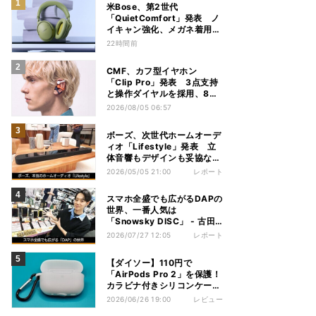
米Bose、第2世代
「QuietComfort」発表 ノ
イキャン強化、メガネ着用時
の低下を抑制
22時間前
CMF、カフ型イヤホン
「Clip Pro」発表 3点支持
と操作ダイヤルを採用、8月
15日発売
2026/08/05 06:57
ボーズ、次世代ホームオーデ
ィオ「Lifestyle」発表 立
体音響もデザインも妥協な
し！
2026/05/05 21:00
レポート
スマホ全盛でも広がるDAPの
世界、一番人気は
「Snowsky DISC」 - 古田
雄介の家電トレンド通信
2026/07/27 12:05
レポート
【ダイソー】110円で
「AirPods Pro 2」を保護！
カラビナ付きシリコンケース
を試してみた
2026/06/26 19:00
レビュー