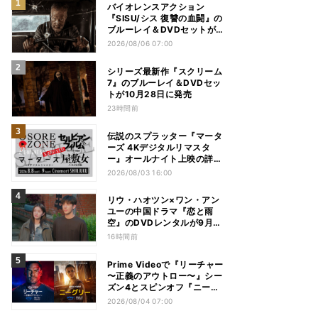
バイオレンスアクション
『SISU/シス 復讐の血闘』の
ブルーレイ＆DVDセットが
12月2日に発売
2026/08/06 07:00
シリーズ最新作『スクリーム
7』のブルーレイ＆DVDセッ
トが10月28日に発売
23時間前
伝説のスプラッター『マータ
ーズ 4Kデジタルリマスタ
ー』オールナイト上映の詳細
が発表
2026/08/03 16:00
リウ・ハオツン×ワン・アン
ユーの中国ドラマ『恋と雨
空』のDVDレンタルが9月2
日より開始
16時間前
Prime Videoで『リーチャー
〜正義のアウトロー〜』シー
ズン4とスピンオフ『ニーグ
リー』の配信が決定
2026/08/04 07:00