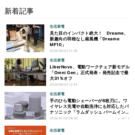
新着記事
生活家電
見た目のインパクト絶大！ Dreame、
新趣向の羽根なし扇風機「Dreame
MF10」
2026/08/03 21:38
生活家電
LiberNovo、電動ワークチェア新モデル
「Omni Gen」正式発表 - 発売記念で最
大31％オフ
2026/08/03 12:54
生活家電
手のひら電動シェーバーが6枚刃に。ワ
イヤレス充電や自動洗浄にも対応したパ
ナソニック「ラムダッシュ パームイン
プロ」を体験
2026/07/30 06:00
レポート
生活家電