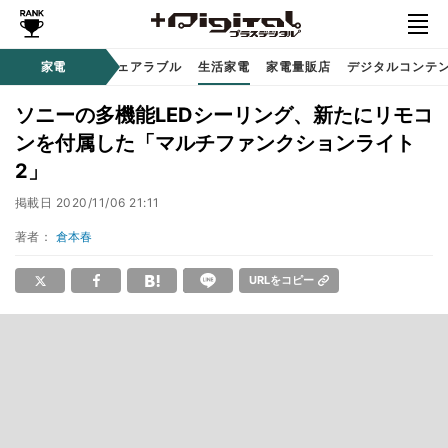
オーディオ
家電
時計 / ウェアラブル
生活家電
家電量販店
デジタルコンテ
ソニーの多機能LEDシーリング、新たにリモコ
ンを付属した「マルチファンクションライト
2」
掲載日
2020/11/06 21:11
著者：
倉本春
URLをコピー