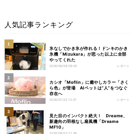
人気記事ランキング
氷なしでかき氷が作れる！ドンキのかき
氷機「Mizukara」が思った以上に全部
やってくれた
2026/06/06 06:00
レポート
カシオ「Moflin」に癒やしカラー「さく
ら色」が登場 AIペットは“人”をつなぐ
存在へ
2026/07/25 12:07
レポート
見た目のインパクト絶大！ Dreame、
新趣向の羽根なし扇風機「Dreame
MF10」
2026/08/03 21:38