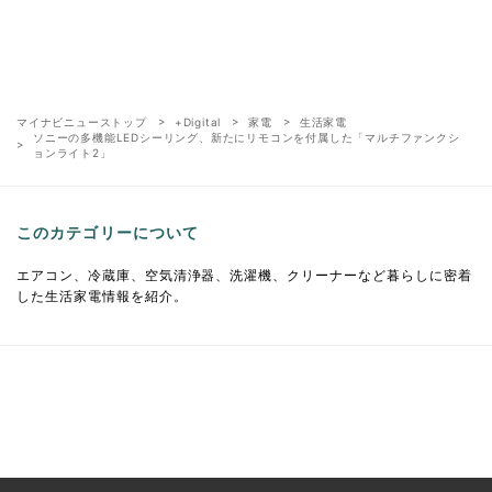
マイナビニューストップ
+Digital
家電
生活家電
ソニーの多機能LEDシーリング、新たにリモコンを付属した「マルチファンクシ
ョンライト2」
このカテゴリーについて
エアコン、冷蔵庫、空気清浄器、洗濯機、クリーナーなど暮らしに密着
した生活家電情報を紹介。