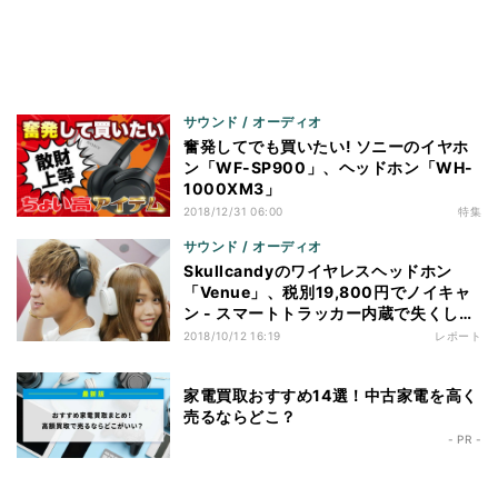
サウンド / オーディオ
奮発してでも買いたい! ソニーのイヤホ
ン「WF-SP900」、ヘッドホン「WH-
1000XM3」
2018/12/31 06:00
特集
サウンド / オーディオ
Skullcandyのワイヤレスヘッドホン
「Venue」、税別19,800円でノイキャ
ン - スマートトラッカー内蔵で失くして
もOK?
2018/10/12 16:19
レポート
家電買取おすすめ14選！中古家電を高く
売るならどこ？
- PR -