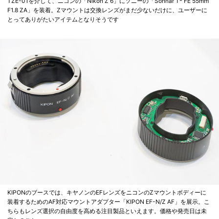
TZE-01を介して、ニコンの「Nikon Z 6」にソニーの「Sonnar T* FE 55mm
F1.8 ZA」を装着。Zマウントは交換レンズがまだ少ないだけに、ユーザーに
とってありがたいアイテムとなりそうです
KIPONのブースでは、キヤノンのEFレンズをニコンのZマウントボディーに
装着するためのAF対応マウントアダプター「KIPON EF-N/Z AF」を展示。こ
ちらもレンズ選択の自由度を高める注目製品といえます。価格や発売日は未