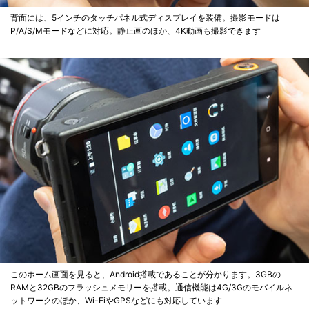
背面には、5インチのタッチパネル式ディスプレイを装備。撮影モードは
P/A/S/Mモードなどに対応。静止画のほか、4K動画も撮影できます
このホーム画面を見ると、Android搭載であることが分かります。3GBの
RAMと32GBのフラッシュメモリーを搭載。通信機能は4G/3Gのモバイルネ
ットワークのほか、Wi-FiやGPSなどにも対応しています