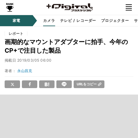
家電
カメラ
テレビ / レコーダー
プロジェクター
サ
レポート
画期的なマウントアダプターに拍手、今年の
CP+で注目した製品
掲載日
2019/03/05 06:00
著者：
永山昌克
URLをコピー