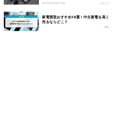
「private」の実力は
2017/03/28 07:00
レビュー
家電買取おすすめ14選！中古家電を高く
売るならどこ？
- PR -