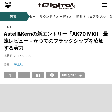
コーダー
家電
プロジェクター
サウンド / オーディオ
時計 / ウェアラブル
レビュー
Astell&Kernの新エントリー「AK70 MKII」最
速レビュー - かつてのフラッグシップを凌駕
する実力
掲載日
2017/09/20 11:00
著者：
海上忍
URLをコピー