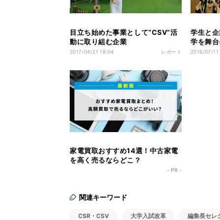
目立ち始めた事業として“CSV”活
学生と企
動に取り組む企業
学を舞台
2017/04/21 18:04
レポート
2016/07/11
家電買取おすすめ14選！中古家電
を高く売るならどこ？
- PR -
関連キーワード
CSR・CSV
大学入試改革
編集長セレ