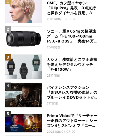
CMF、カフ型イヤホン
「Clip Pro」発表 3点支持
と操作ダイヤルを採用、8月
15日発売
2026/08/05 06:57
ソニー、重さ654gの超望遠
ズーム「FE 100-400mm
F5.6-8 OSS」 実売14万円
前後
20時間前
カシオ、歩数計とスマホ連携
を備えたデジタルウオッチ
「F-B100W」
21時間前
バイオレンスアクション
『SISU/シス 復讐の血闘』の
ブルーレイ＆DVDセットが
12月2日に発売
7時間前
Prime Videoで『リーチャー
〜正義のアウトロー〜』シー
ズン4とスピンオフ『ニーグ
リー』の配信が決定
2026/08/04 07:00