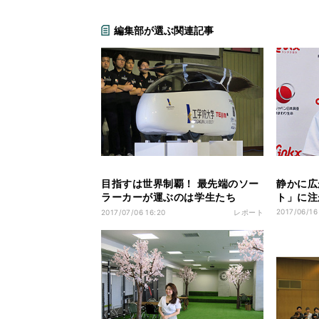
編集部が選ぶ関連記事
目指すは世界制覇！ 最先端のソー
静かに広
ラーカーが運ぶのは学生たち
ト」に注
の“夢”
2017/06/16
2017/07/06 16:20
レポート