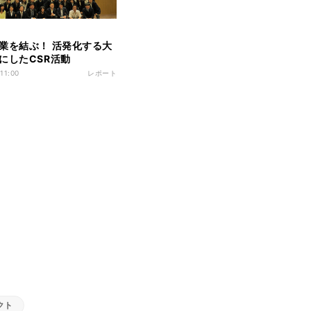
業を結ぶ！ 活発化する大
にしたCSR活動
 11:00
レポート
クト