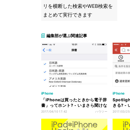
リを横断した検索やWEB検索を
まとめて実行できます
編集部が選ぶ関連記事
iPhone
iPhone
「iPhoneは買ったときから電子辞
Spotl
書」ってホント? - いまさら聞けな
きる? -
いiPhoneのなぜ
のなぜ
2017/04/10 17:42
ハウツー
2017/03/25