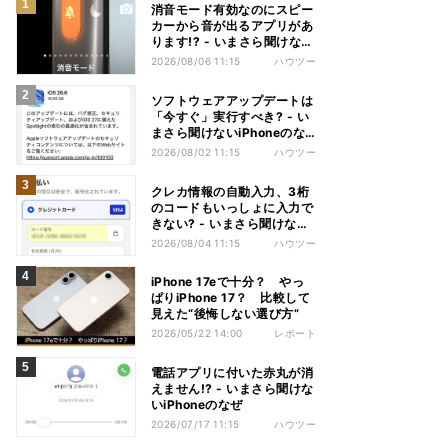
消音モード有効なのにスピー
カーから音が出るアプリがあ
ります!? - いまさら聞けない
iPhoneのなぜ
2026/08/06 11:15
ハウツー
ソフトウェアアップデートは
「今すぐ」実行すべき? - い
まさら聞けないiPhoneのな
ぜ
2026/08/02 11:15
ハウツー
クレカ情報の自動入力、3桁
のコードもいっしょに入力で
きない? - いまさら聞けない
iPhoneのなぜ
2026/08/04 11:15
ハウツー
iPhone 17eで十分？ やっ
ぱりiPhone 17？ 比較して
見えた“後悔しない選び方”
2026/05/22 14:00
レポート
電話アプリに付いた赤丸が消
えません!? - いまさら聞けな
いiPhoneのなぜ
2026/07/17 11:15
ハウツー