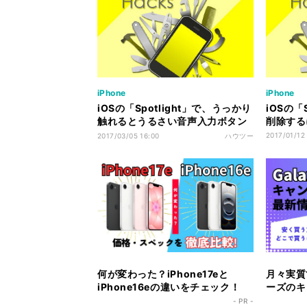
iPhone
iPhone
iOSの「Spotlight」で、うっかり
iOSの「
触れるとうるさい音声入力ボタン
削除する
を消すには
2017/01/12
2017/03/05 16:00
ハウツー
何が変わった？iPhone17eと
月々実質1
iPhone16eの違いをチェック！
ーズのキ
ク！
- PR -