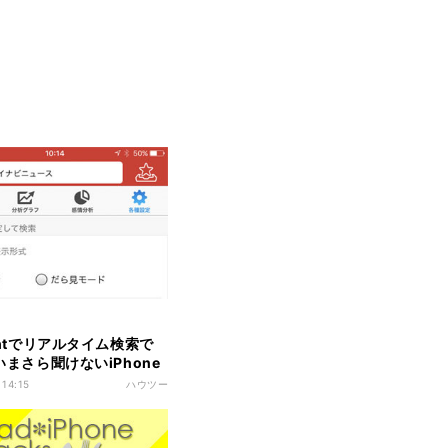
ightでリアルタイム検索で
 いまさら聞けないiPhone
 14:15
ハウツー