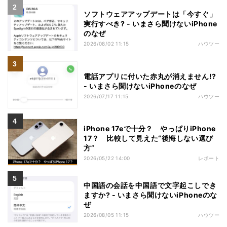
ソフトウェアアップデートは「今すぐ」
実行すべき? - いまさら聞けないiPhone
のなぜ
2026/08/02 11:15
ハウツー
電話アプリに付いた赤丸が消えません!?
- いまさら聞けないiPhoneのなぜ
2026/07/17 11:15
ハウツー
iPhone 17eで十分？ やっぱりiPhone
17？ 比較して見えた“後悔しない選び
方”
2026/05/22 14:00
レポート
中国語の会話を中国語で文字起こしでき
ますか? - いまさら聞けないiPhoneのな
ぜ
2026/08/05 11:15
ハウツー