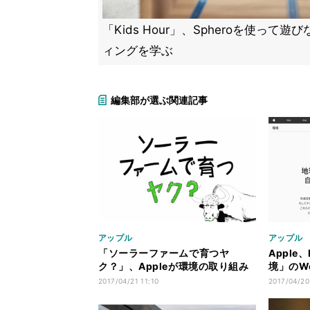
「Kids Hour」、Spheroを使って
ィングを学ぶ
編集部が選ぶ関連記事
アップル
アップル
「ソーラーファームで育つヤ
Apple
ク？」、Appleが環境の取り組み
境」のW
を動画で解説
「Lia
2017/04/21 11:10
2017/04/20