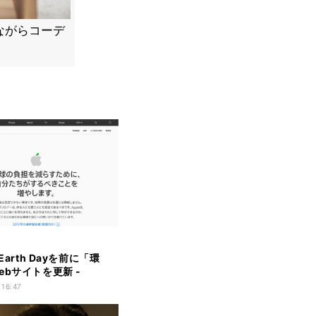
遊びながらコーデ
、Earth Dayを前に「環
ebサイトを更新 -
m」の活躍も報告
 16:47