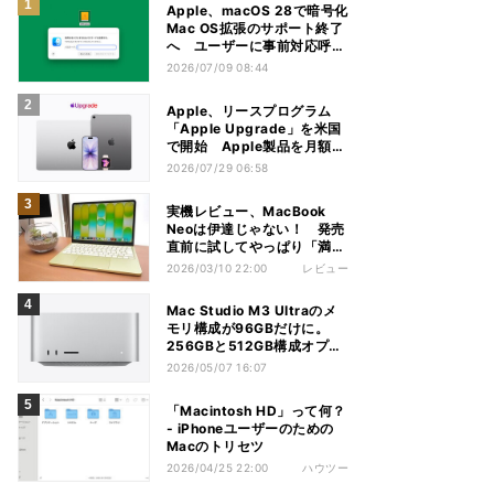
Apple、macOS 28で暗号化
Mac OS拡張のサポート終了
へ ユーザーに事前対応呼び
かけ
2026/07/09 08:44
Apple、リースプログラム
「Apple Upgrade」を米国
で開始 Apple製品を月額で
利用
2026/07/29 06:58
実機レビュー、MacBook
Neoは伊達じゃない！ 発売
直前に試してやっぱり「満
足」
2026/03/10 22:00
レビュー
Mac Studio M3 Ultraのメ
モリ構成が96GBだけに。
256GBと512GB構成オプシ
ョンが消失
2026/05/07 16:07
「Macintosh HD」って何？
- iPhoneユーザーのための
Macのトリセツ
2026/04/25 22:00
ハウツー