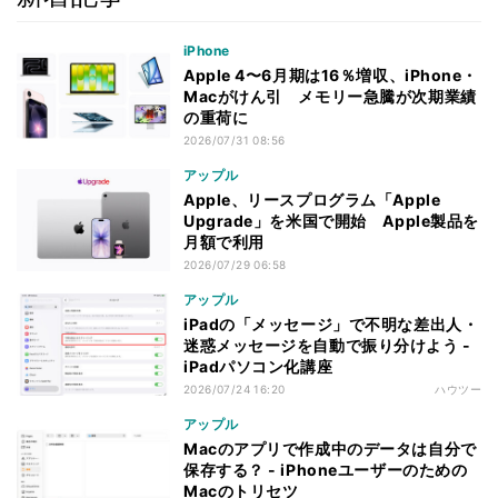
iPhone
Apple 4〜6月期は16％増収、iPhone・
Macがけん引 メモリー急騰が次期業績
の重荷に
2026/07/31 08:56
アップル
Apple、リースプログラム「Apple
Upgrade」を米国で開始 Apple製品を
月額で利用
2026/07/29 06:58
アップル
iPadの「メッセージ」で不明な差出人・
迷惑メッセージを自動で振り分けよう -
iPadパソコン化講座
2026/07/24 16:20
ハウツー
アップル
Macのアプリで作成中のデータは自分で
保存する？ - iPhoneユーザーのための
Macのトリセツ