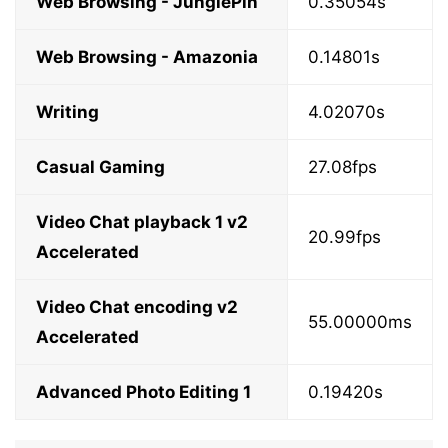
Web Browsing - JunglePin
0.35054s
Web Browsing - Amazonia
0.14801s
Writing
4.02070s
Casual Gaming
27.08fps
Video Chat playback 1 v2
20.99fps
Accelerated
Video Chat encoding v2
55.00000ms
Accelerated
Advanced Photo Editing 1
0.19420s