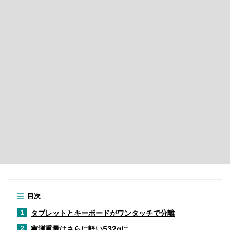
目次
タブレットとキーボードがワンタッチで分離
1
実測重量はさらに軽い532gに
2