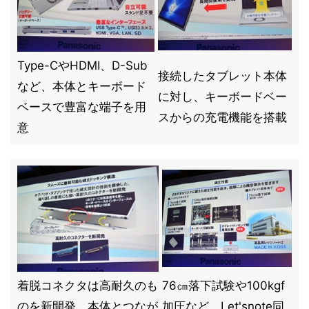
Type-CやHDMI、D-Sub
接続したタブレット本体
など、本体とキーボード
に対し、キーボードベー
ベースで豊富な端子を用
スからの充電機能を搭載
意
着脱コネクタは高耐久のも
76㎝落下試験や100kgf
のを新開発。本体とつなが
加圧など、Let'snote同