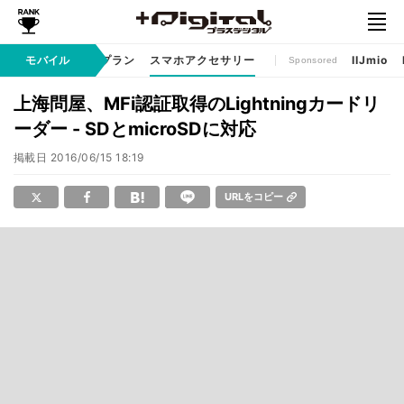
ゲームアプリ
モバイル
料金プラン
スマホアクセサリー
IIJmio
Sponsored
上海問屋、MFi認証取得のLightningカードリ
ーダー - SDとmicroSDに対応
掲載日
2016/06/15 18:19
URLをコピー