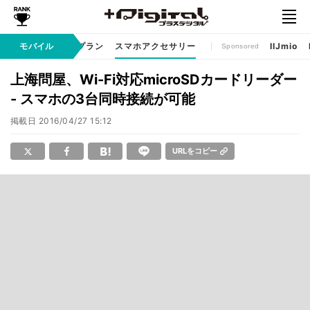
ゲームアプリ
モバイル
料金プラン
スマホアクセサリー
IIJmio
Sponsored
上海問屋、Wi-Fi対応microSDカードリーダー
- スマホの3台同時接続が可能
掲載日
2016/04/27 15:12
URLをコピー