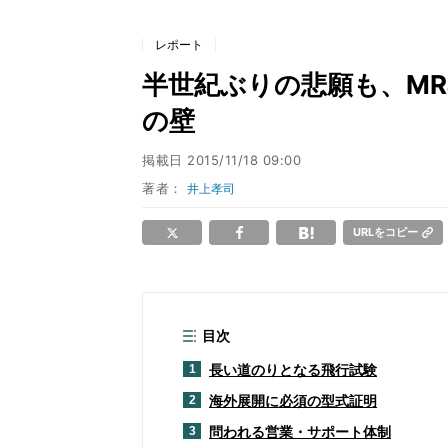
レポート
半世紀ぶりの悲願も、MR
の壁
掲載日
2015/11/18 09:00
著者：
井上孝司
URLをコピー
目次
長い道のりとなる飛行試験
1
海外展開に必須の型式証明
2
問われる営業・サポート体制
3