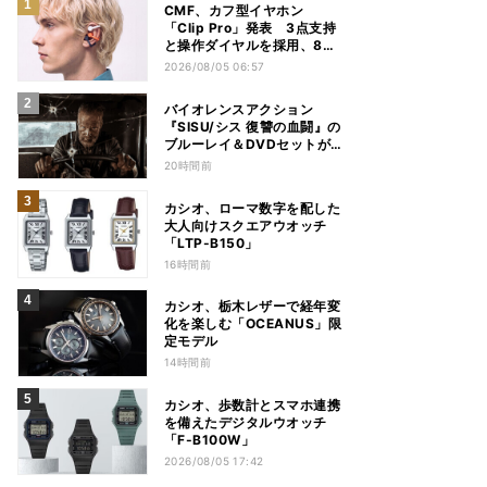
CMF、カフ型イヤホン
「Clip Pro」発表 3点支持
と操作ダイヤルを採用、8月
15日発売
2026/08/05 06:57
バイオレンスアクション
『SISU/シス 復讐の血闘』の
ブルーレイ＆DVDセットが
12月2日に発売
20時間前
カシオ、ローマ数字を配した
大人向けスクエアウオッチ
「LTP-B150」
16時間前
カシオ、栃木レザーで経年変
化を楽しむ「OCEANUS」限
定モデル
14時間前
カシオ、歩数計とスマホ連携
を備えたデジタルウオッチ
「F-B100W」
2026/08/05 17:42