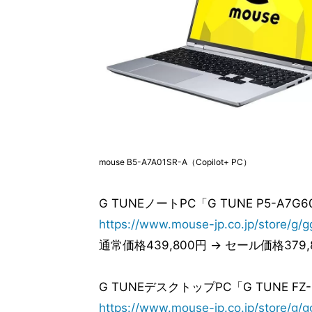
mouse B5-A7A01SR-A（Copilot+ PC）
G TUNEノートPC「G TUNE P5-A7G60
https://www.mouse-jp.co.jp/store/g
通常価格439,800円 → セール価格379,
G TUNEデスクトップPC「G TUNE FZ-
https://www.mouse-jp.co.jp/store/g