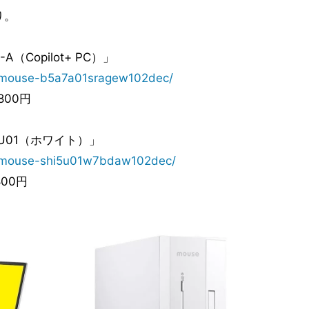
り。
-A（Copilot+ PC）」
/gmouse-b5a7a01sragew102dec/
800円
I5U01（ホワイト）」
g/gmouse-shi5u01w7bdaw102dec/
800円