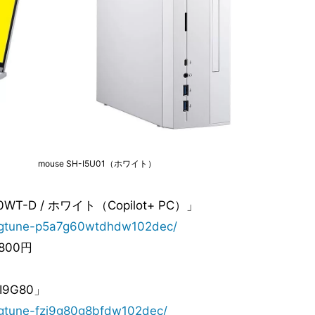
mouse SH-I5U01（ホワイト）
WT-D / ホワイト（Copilot+ PC）」
/ggtune-p5a7g60wtdhdw102dec/
800円
I9G80」
/ggtune-fzi9g80g8bfdw102dec/