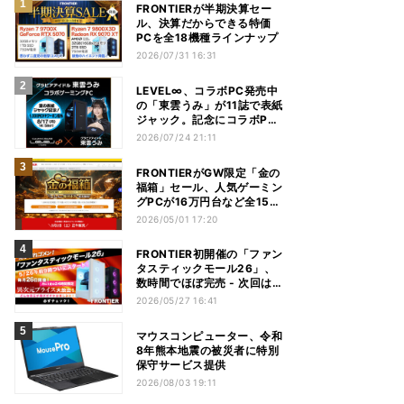
FRONTIERが半期決算セー
ル、決算だからできる特価
PCを全18機種ラインナップ
2026/07/31 16:31
LEVEL∞、コラボPC発売中
の「東雲うみ」が11誌で表紙
ジャック。記念にコラボPC
プレゼントキャンペーン
2026/07/24 21:11
FRONTIERがGW限定「金の
福箱」セール、人気ゲーミン
グPCが16万円台など全15モ
デル
2026/05/01 17:20
FRONTIER初開催の「ファン
タスティックモール26」、
数時間でほぼ完売 - 次回は来
月26日
2026/05/27 16:41
マウスコンピューター、令和
8年熊本地震の被災者に特別
保守サービス提供
2026/08/03 19:11