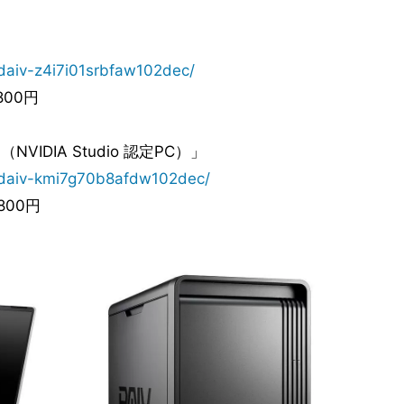
gdaiv-z4i7i01srbfaw102dec/
800円
（NVIDIA Studio 認定PC）」
/gdaiv-kmi7g70b8afdw102dec/
800円